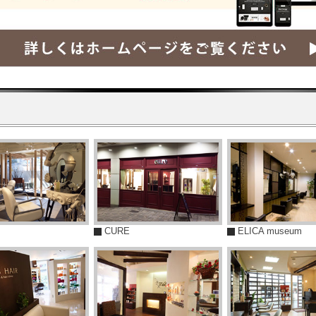
－
CURE
ELICA museum