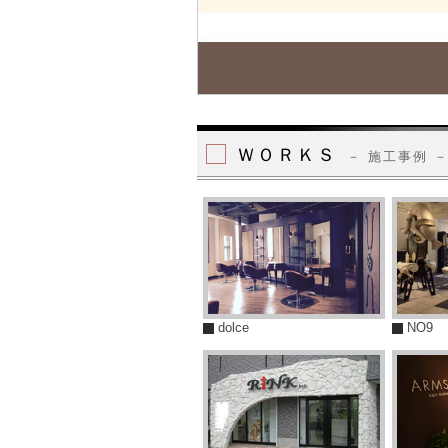
ＷＯＲＫＳ
－ 施工事例 
dolce
NO9